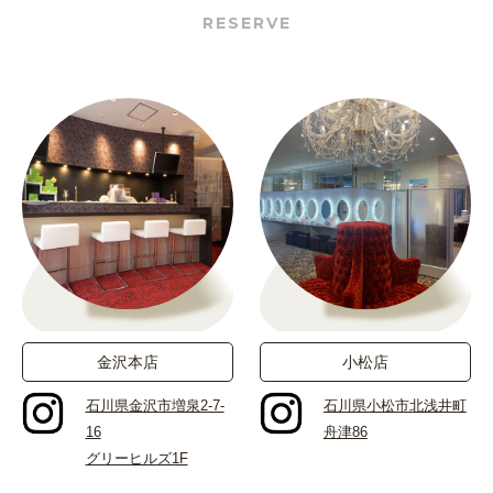
金沢本店
小松店
石川県金沢市増泉2-7-
石川県小松市北浅井町
16
舟津86
グリーヒルズ1F