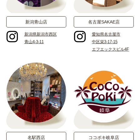
新潟青山店
名古屋SAKAE店
新潟県新潟市西区
愛知県名古屋市
青山4-3-11
中区栄3-17-15
エフエックスビル4F
名駅西店
ココポキ岐阜店