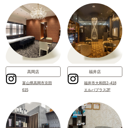
高岡店
福井店
富山県高岡市京田
福井市大和田2–418
615
エルパプラス2F